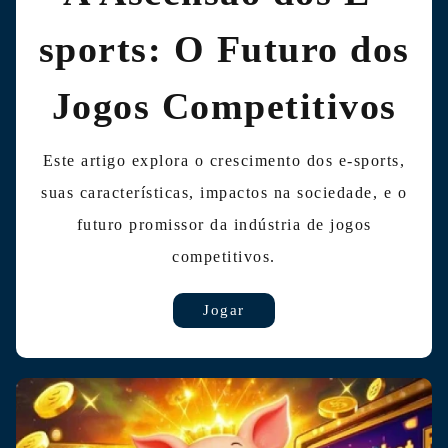
sports: O Futuro dos
Jogos Competitivos
Este artigo explora o crescimento dos e-sports,
suas características, impactos na sociedade, e o
futuro promissor da indústria de jogos
competitivos.
Jogar