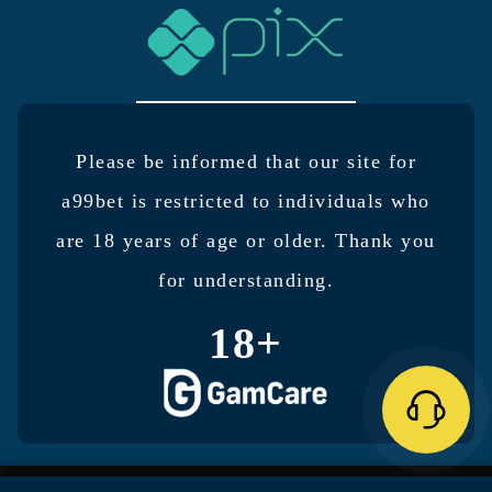
Please be informed that our site for
a99bet is restricted to individuals who
are 18 years of age or older. Thank you
for understanding.
18+