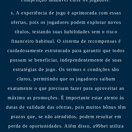
s. A experiência de jogo é aprimorada com essas
ofertas, pois os jogadores podem explorar novos
títulos, testando suas habilidades sem o risco
financeiro habitual. O sistema de recompensas é
cuidadosamente estruturado para garantir que todos
possam se beneficiar, independentemente de suas
estratégias de jogo. Os termos e condições são
claros, permitindo que os jogadores saibam
exatamente o que precisam fazer para aproveitar ao
máximo as promoções. É importante estar atento às
datas de validade das ofertas, pois muitos bônus têm
prazos que, se não atendidos, podem resultar em
perda de oportunidades. Além disso, a99bet utiliza